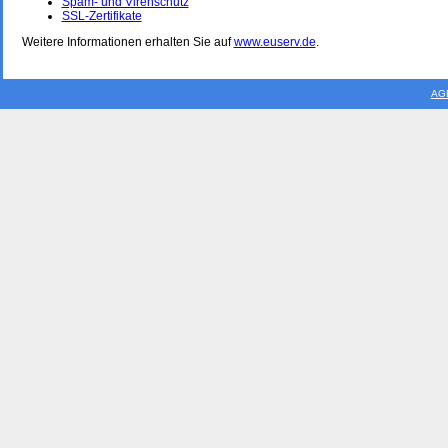
Spam- und Virenschutz
SSL-Zertifikate
Weitere Informationen erhalten Sie auf
www.euserv.de
.
AG